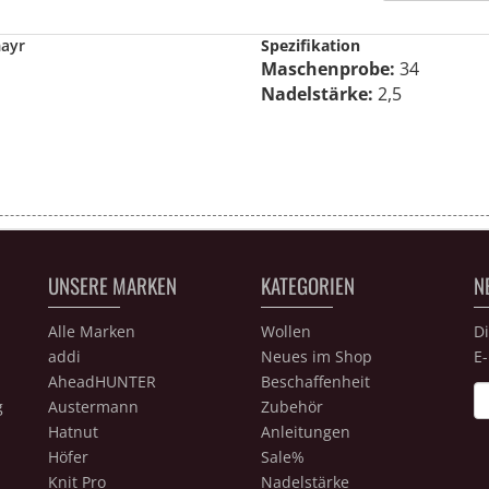
mayr
Spezifikation
Maschenprobe:
34
Nadelstärke:
2,5
UNSERE MARKEN
KATEGORIEN
N
Alle Marken
Wollen
D
addi
Neues im Shop
E-
AheadHUNTER
Beschaffenheit
Ne
g
Austermann
Zubehör
Hatnut
Anleitungen
Höfer
Sale%
Knit Pro
Nadelstärke