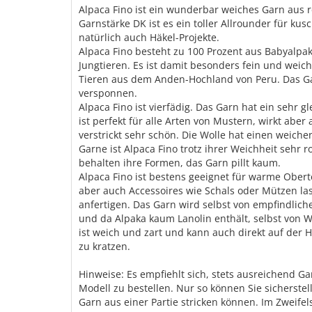
Alpaca Fino ist ein wunderbar weiches Garn aus r
Garnstärke DK ist es ein toller Allrounder für kus
natürlich auch Häkel-Projekte.
Alpaca Fino besteht zu 100 Prozent aus Babyalpa
Jungtieren. Es ist damit besonders fein und weic
Tieren aus dem Anden-Hochland von Peru. Das Ga
versponnen.
Alpaca Fino ist vierfädig. Das Garn hat ein sehr 
ist perfekt für alle Arten von Mustern, wirkt aber 
verstrickt sehr schön. Die Wolle hat einen weichen
Garne ist Alpaca Fino trotz ihrer Weichheit sehr 
behalten ihre Formen, das Garn pillt kaum.
Alpaca Fino ist bestens geeignet für warme Oberte
aber auch Accessoires wie Schals oder Mützen la
anfertigen. Das Garn wird selbst von empfindlic
und da Alpaka kaum Lanolin enthält, selbst von Wo
ist weich und zart und kann auch direkt auf der
zu kratzen.
Hinweise: Es empfiehlt sich, stets ausreichend G
Modell zu bestellen. Nur so können Sie sicherstell
Garn aus einer Partie stricken können. Im Zweifelsf