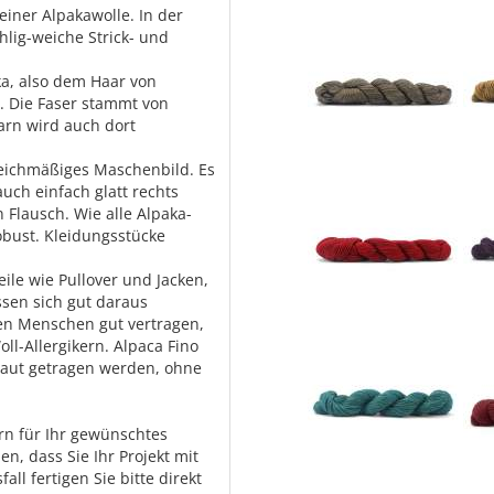
einer Alpakawolle. In der
chlig-weiche Strick- und
ka, also dem Haar von
h. Die Faser stammt von
rn wird auch dort
gleichmäßiges Maschenbild. Es
auch einfach glatt rechts
 Flausch. Wie alle Alpaka-
robust. Kleidungsstücke
ile wie Pullover und Jacken,
ssen sich gut daraus
hen Menschen gut vertragen,
ll-Allergikern. Alpaca Fino
 Haut getragen werden, ohne
arn für Ihr gewünschtes
en, dass Sie Ihr Projekt mit
all fertigen Sie bitte direkt