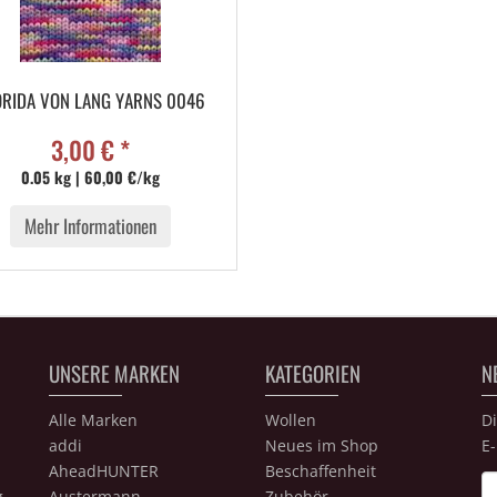
ORIDA VON LANG YARNS 0046
3,00 € *
0.05 kg | 60,00 €/kg
Mehr Informationen
UNSERE MARKEN
KATEGORIEN
N
Alle Marken
Wollen
D
addi
Neues im Shop
E-
AheadHUNTER
Beschaffenheit
Ne
g
Austermann
Zubehör