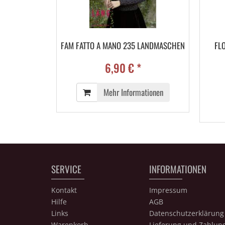
FAM FATTO A MANO 235 LANDMASCHEN
FL
6,90 € *
Mehr Informationen
SERVICE
INFORMATIONEN
Kontakt
Impressum
Hilfe
AGB
Links
Datenschutzerklärung
Warenkorb
Lieferung und Zahlun