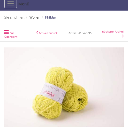
Toggle
Menü
navigation
Sie sind hier:
Wollen
Phildar
nächster Artikel
Zur
Artikel zurück
Artikel 41 von 95
Übersicht